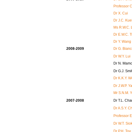
Professor 
Dr X. Cui
Dr J.C. Ku
Ms R.W.C. 
Dr E.W.C. T
Dr Y. Wang
2008-2009
Dr G. Bian
Dr W.Y. Lui
Dr N. Mamo
Dr G.J. Smi
Dr K.K.Y. 
Dr J.W.P. Y
Mr S.N.M. 
2007-2008
Dr T.L. Cha
Dr A.S.Y. 
Professor 
Dr W.T. Sio
Dr P.H. Toy