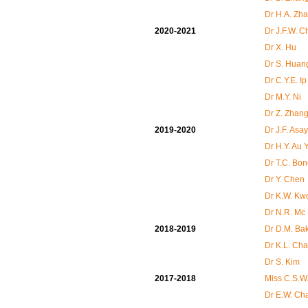
Dr H.A. Zh
2020-2021
Dr J.F.W. C
Dr X. Hu
Dr S. Huan
Dr C.Y.E. Ip
Dr M.Y. Ni
Dr Z. Zhan
2019-2020
Dr J.F. Asay
Dr H.Y. Au
Dr T.C. Bo
Dr Y. Chen
Dr K.W. Kw
Dr N.R. Mc
2018-2019
Dr D.M. Ba
Dr K.L. Ch
Dr S. Kim
2017-2018
Miss C.S.W
Dr E.W. Ch