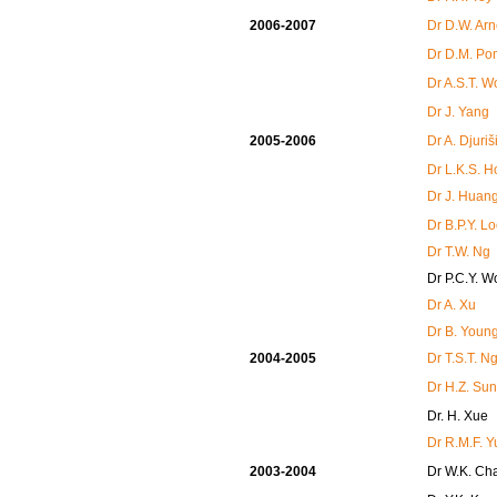
2006-2007
Dr D.W. Arn
Dr D.M. Po
Dr A.S.T. 
Dr J. Yang
2005-2006
Dr A. Djuriš
Dr L.K.S. H
Dr J. Huan
Dr B.P.Y. L
Dr T.W. Ng
Dr P.C.Y. W
Dr A. Xu
Dr B. Youn
2004-2005
Dr T.S.T. N
Dr H.Z. Sun
Dr. H. Xue
Dr R.M.F. 
2003-2004
Dr W.K. Ch