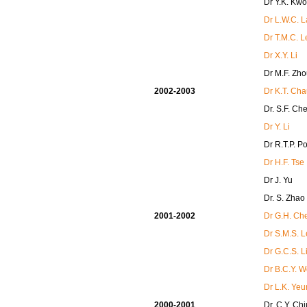
Dr Y.K. Kw
Dr L.W.C. L
Dr T.M.C. L
Dr X.Y. Li
Dr M.F. Zh
2002-2003
Dr K.T. Ch
Dr. S.F. Ch
Dr Y. Li
Dr R.T.P. P
Dr H.F. Tse
Dr J. Yu
Dr. S. Zhao
2001-2002
Dr G.H. Ch
Dr S.M.S. 
Dr G.C.S. L
Dr B.C.Y. 
Dr L.K. Ye
2000-2001
Dr. C.Y. Chi