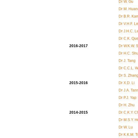
Dr W. Gu
Dr M. Huan
Dr B.R. Ka
Dr V.H.F. L
Dr J.H.C. 
Dr C.K. Qu
2016-2017
Dr W.K.W. 
Dr H.C. Sh
Dr J. Tang
Dr C.C.L. 
Dr S. Zhan
2015-2016
Dr X.D. Li
Dr J.A. Tan
Dr P.J. Yap
Dr H. Zhu
2014-2015
Dr C.K.Y. 
Dr M.S.Y. 
Dr W. Lu
Dr K.K.M. T