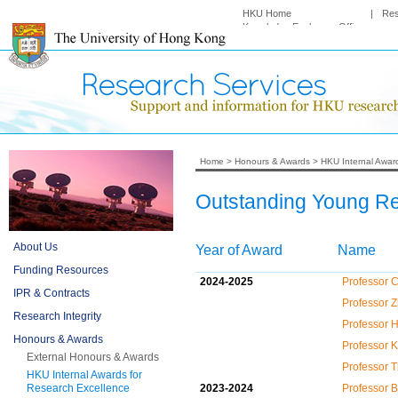
HKU Home
|
Re
Knowledge Exchange Office
Home
>
Honours & Awards
>
HKU Internal Awar
Outstanding Young R
About Us
Year of Award
Name
Funding Resources
2024-2025
Professor C
IPR & Contracts
Professor 
Research Integrity
Professor 
Honours & Awards
Professor 
External Honours & Awards
Professor 
HKU Internal Awards for
Research Excellence
2023-2024
Professor 