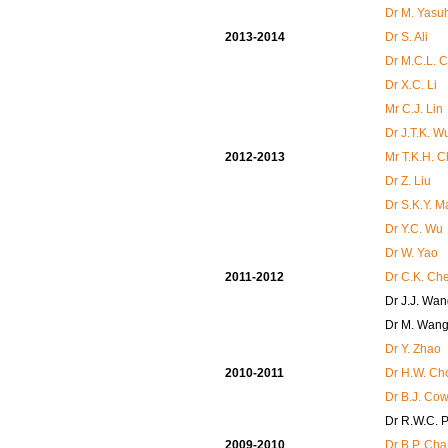
Dr M. Yasu
2013-2014
Dr S. Ali
Dr M.C.L. 
Dr X.C. Li
Mr C.J. Lin
Dr J.T.K. W
2012-2013
Mr T.K.H. 
Dr Z. Liu
Dr S.K.Y. M
Dr Y.C. Wu
Dr W. Yao
2011-2012
Dr C.K. Ch
Dr J.J. Wa
Dr M. Wan
Dr Y. Zhao
2010-2011
Dr H.W. Ch
Dr B.J. Cow
Dr R.W.C. 
2009-2010
Dr B.P. Ch